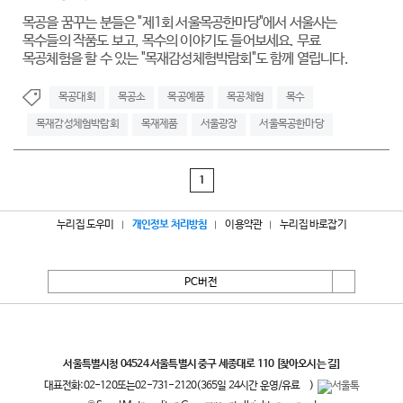
목공을 꿈꾸는 분들은 "제1회 서울목공한마당"에서 서울사는
목수들의 작품도 보고, 목수의 이야기도 들어보세요. 무료
목공체험을 할 수 있는 "목재감성체험박람회"도 함께 열립니다.
목공대회
목공소
목공예품
목공체험
목수
목재감성체험박람회
목재제품
서울광장
서울목공한마당
1
누리집 도우미
개인정보 처리방침
이용약관
누리집 바로잡기
PC버전
서울특별시
서울특별시청 04524 서울특별시 중구 세종대로 110
[찾아오시는 길]
대표전화:
02-120
또는
02-731-2120
(365일 24시간 운영/유료
)