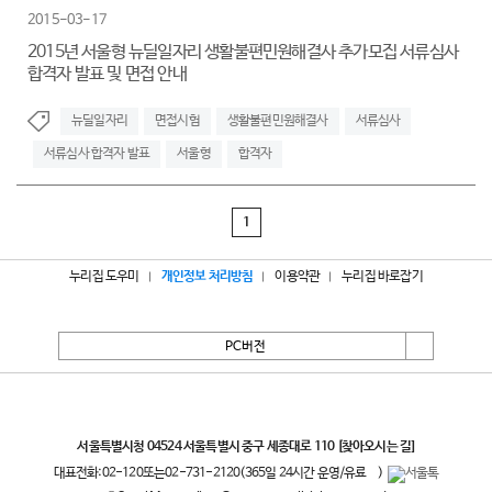
2015-03-17
2015년 서울형 뉴딜일자리 생활불편민원해결사 추가모집 서류심사
합격자 발표 및 면접 안내
뉴딜일자리
면접시험
생활불편민원해결사
서류심사
서류심사 합격자 발표
서울형
합격자
1
누리집 도우미
개인정보 처리방침
이용약관
누리집 바로잡기
PC버전
서울특별시
서울특별시청 04524 서울특별시 중구 세종대로 110
[찾아오시는 길]
대표전화:
02-120
또는
02-731-2120
(365일 24시간 운영/유료
)