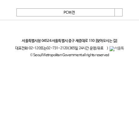
PC버전
서울특별시
서울특별시청 04524 서울특별시 중구 세종대로 110
[찾아오시는 길]
대표전화:
02-120
또는
02-731-2120
(365일 24시간 운영/유료
)
© Seoul Metropolitan Government all rights reserved