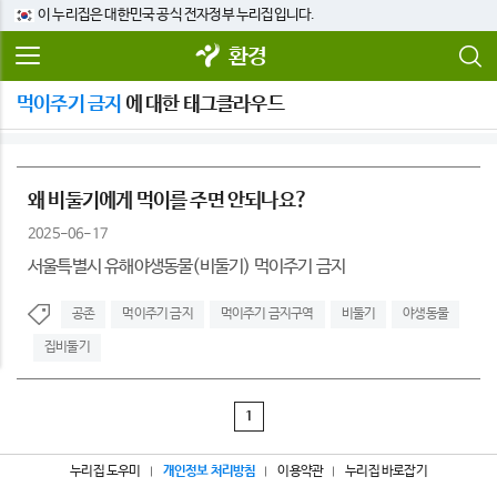
이 누리집은 대한민국 공식 전자정부 누리집입니다.
환경
먹이주기 금지
에 대한 태그클라우드
왜 비둘기에게 먹이를 주면 안되나요?
2025-06-17
서울특별시 유해야생동물(비둘기) 먹이주기 금지
공존
먹이주기 금지
먹이주기 금지구역
비둘기
야생동물
집비둘기
1
누리집 도우미
개인정보 처리방침
이용약관
누리집 바로잡기