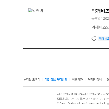
먹깨비즈
등록일 : 202
먹깨비즈의
먹깨비
누리집 도우미
개인정보 처리방침
이용약관
저작권 정책
영
서울특별시
서울특별시청 04524 서울특별시 중구 세종
문의 전화번호 120, 120 다산콜재단
대표전화: 02-120 또는 02-731-2120 (
© Seoul Metropolitan Government all rig