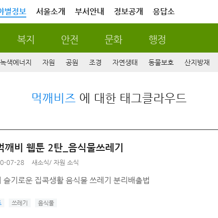
야별정보
서울소개
부서안내
정보공개
응답소
복지
안전
문화
행정
녹색에너지
자원
공원
조경
자연생태
동물보호
산지방재
먹깨비즈
에 대한 태그클라우드
먹깨비 웹툰 2탄_음식물쓰레기
0-07-28
새소식
/
자원 소식
 슬기로운 집콕생활 음식물 쓰레기 분리배출법
즈
쓰레기
음식물