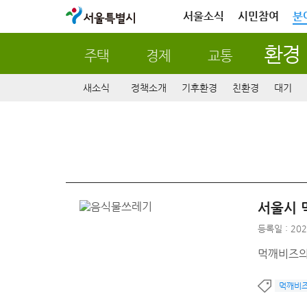
서울특별시
서울소식
시민참여
분
환경
주택
경제
교통
새소식
정책소개
기후환경
친환경
대기
서울시 
등록일 : 202
먹깨비즈의
먹깨비