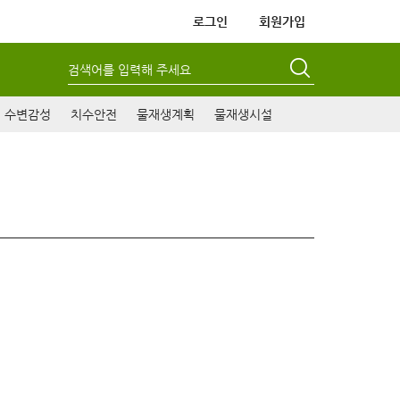
로그인
회원가입
검색어를 입력해 주세요
수변감성
치수안전
물재생계획
물재생시설