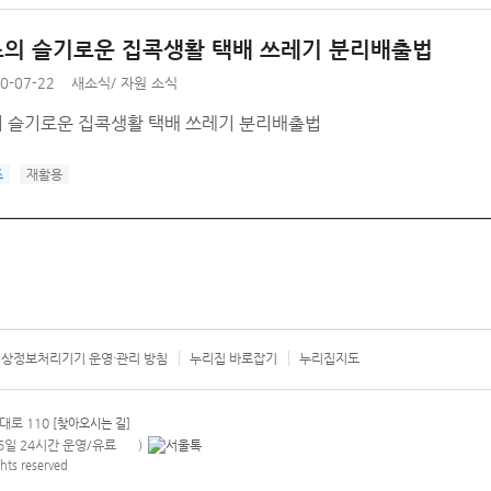
의 슬기로운 집콕생활 택배 쓰레기 분리배출법
0-07-22
새소식
/
자원 소식
 슬기로운 집콕생활 택배 쓰레기 분리배출법
즈
재활용
상정보처리기기 운영·관리 방침
누리집 바로잡기
누리집지도
서울시 카
대로 110
[찾아오시는 길]
365일 24시간 운영/유료
)
안내팝업 열기
hts reserved