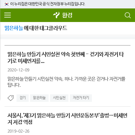
이 누리집은 대한민국 공식 전자정부 누리집입니다.
환경
맑은하늘
에 대한 태그클라우드
맑은하늘 만들기 시민실천 약속 첫번째 - 걷기와 자전거 타
기로 미세먼지를...
2020-12-09
맑은하늘 만들기 시민실천 약속, 하나. 가까운 곳은 걷거나 자전거를
탑니다.
걷기
맑은하늘
시민실천
자전거 타기
서울시,‘제3기 맑은하늘 만들기 시민운동본부’출범…미세먼
지 저감 역점
2019-02-26