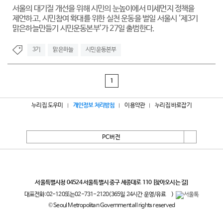
서울의 대기질 개선을 위해 시민의 눈높이에서 미세먼지 정책을
제언하고, 시민참여 확대를 위한 실천 운동을 벌일 서울시 ‘제3기
맑은하늘만들기 시민운동본부’가 27일 출범한다.
3기
맑은하늘
시민운동본부
1
누리집 도우미
개인정보 처리방침
이용약관
누리집 바로잡기
PC버전
서울특별시
서울특별시청 04524 서울특별시 중구 세종대로 110
[찾아오시는 길]
대표전화:
02-120
또는
02-731-2120
(365일 24시간 운영/유료
)
© Seoul Metropolitan Government all rights reserved