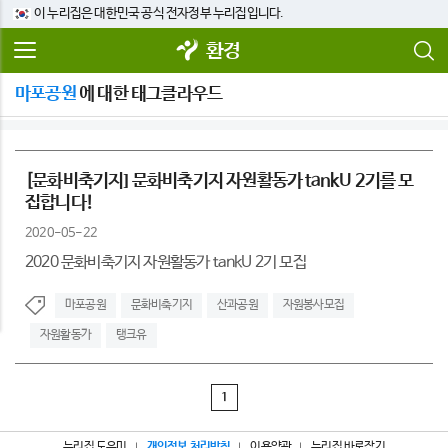
이 누리집은 대한민국 공식 전자정부 누리집입니다.
환경
마포공원
에 대한 태그클라우드
[문화비축기지] 문화비축기지 자원활동가 tankU 2기를 모
집합니다!
2020-05-22
2020 문화비축기지 자원활동가 tankU 2기 모집
마포공원
문화비축기지
산과공원
자원봉사모집
자원활동가
탱크유
1
누리집 도우미
개인정보 처리방침
이용약관
누리집 바로잡기