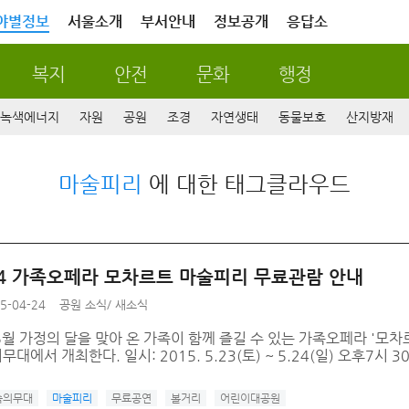
야별정보
서울소개
부서안내
정보공개
응답소
복지
안전
문화
행정
녹색에너지
자원
공원
조경
자연생태
동물보호
산지방재
마술피리
에 대한 태그클라우드
~24 가족오페라 모차르트 마술피리 무료관람 안내
5-04-24
공원 소식
/
새소식
5월 가정의 달을 맞아 온 가족이 함께 즐길 수 있는 가족오페라 '모
에서 개최한다. 일시: 2015. 5.23(토) ~ 5.24(일) 오후7시 30
속의무대
마술피리
무료공연
볼거리
어린이대공원