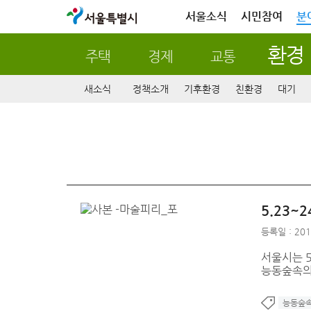
서울특별시
서울소식
시민참여
분
환경
주택
경제
교통
새소식
정책소개
기후환경
친환경
대기
5.23
등록일 : 201
서울시는 
능동숲속의무대
능동숲