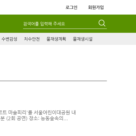
로그인
회원가입
검색어를 입력해 주세요
수변감성
치수안전
물재생계획
물재생시설
차르트 마술피리'를 서울어린이대공원 내
분 (2회 공연) 장소: 능동숲속의...