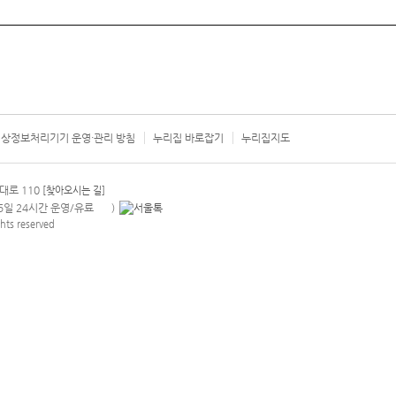
상정보처리기기 운영·관리 방침
누리집 바로잡기
누리집지도
서울시 카
대로 110
[찾아오시는 길]
365일 24시간 운영/유료
)
안내팝업 열기
hts reserved