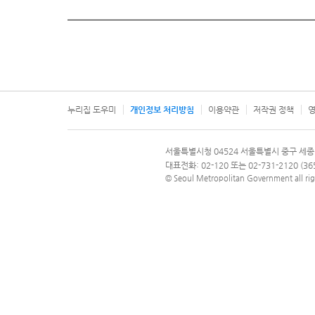
누리집 도우미
개인정보 처리방침
이용약관
저작권 정책
영
서울특별시
서울특별시청 04524 서울특별시 중구 세종
문의 전화번호 120, 120 다산콜재단
대표전화: 02-120 또는 02-731-2120 (
© Seoul Metropolitan Government all rig