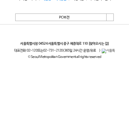
PC버전
서울특별시
서울특별시청 04524 서울특별시 중구 세종대로 110
[찾아오시는 길]
대표전화:
02-120
또는
02-731-2120
(365일 24시간 운영/유료
)
© Seoul Metropolitan Government all rights reserved