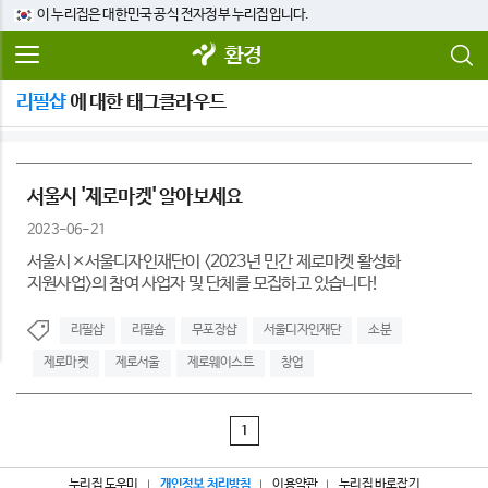
이 누리집은 대한민국 공식 전자정부 누리집입니다.
환경
리필샵
에 대한 태그클라우드
서울시 '제로마켓' 알아보세요
2023-06-21
서울시×서울디자인재단이 <2023년 민간 제로마켓 활성화
지원사업>의 참여 사업자 및 단체를 모집하고 있습니다!
리필샵
리필숍
무포장샵
서울디자인재단
소분
제로마켓
제로서울
제로웨이스트
창업
1
누리집 도우미
개인정보 처리방침
이용약관
누리집 바로잡기