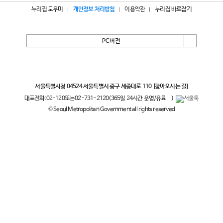
누리집 도우미
개인정보 처리방침
이용약관
누리집 바로잡기
PC버전
서울특별시
서울특별시청 04524 서울특별시 중구 세종대로 110
[찾아오시는 길]
대표전화:
02-120
또는
02-731-2120
(365일 24시간 운영/유료
)
© Seoul Metropolitan Government all rights reserved