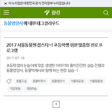
이 누리집은 대한민국 공식 전자정부 누리집입니다.
환경
동물영양사
에 대한 태그클라우드
2017 서울동물원 잡스타~! 초등학생 위한 맞춤형 진로 프
로그램
2017-07-18
초등학생의 눈높이에 맞춘 생생한 이야기와 흥미진진한 실습 진행과
동물영양사, 동물박제사와 함께 하는 현장 실습~!
동물교실
동물박제사
동물영양사
서울대공원
서울동물원
직업체험
체험학습
1