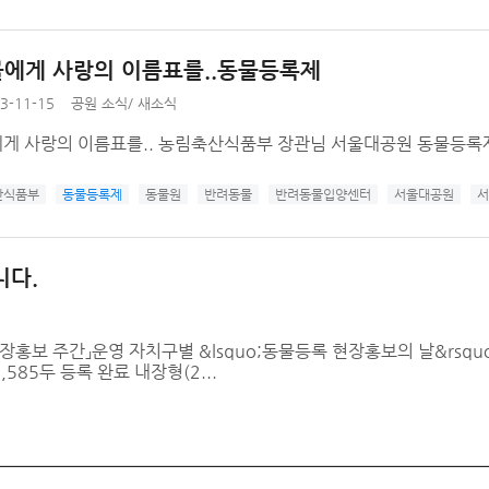
에게 사랑의 이름표를..동물등록제
3-11-15
공원 소식
/
새소식
게 사랑의 이름표를.. 농림축산식품부 장관님 서울대공원 동물등록
산식품부
동물등록제
동물원
반려동물
반려동물입양센터
서울대공원
서
니다.
홍보 주간」운영 자치구별 &lsquo;동물등록 현장홍보의 날&rsquo
85두 등록 완료 내장형(2...