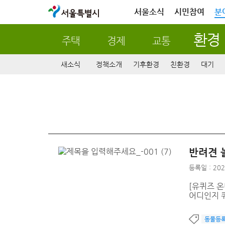
서울특별시
서울소식
시민참여
분
환경
주택
경제
교통
새소식
정책소개
기후환경
친환경
대기
반려견 
등록일 : 202
[유퀴즈 온
어디인지 
동물등