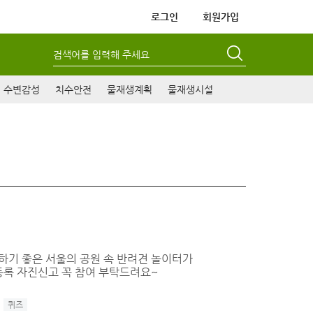
로그인
회원가입
검색어를 입력해 주세요
수변감성
치수안전
물재생계획
물재생시설
산책하기 좋은 서울의 공원 속 반려견 놀이터가
등록 자진신고 꼭 참여 부탁드려요~
퀴즈