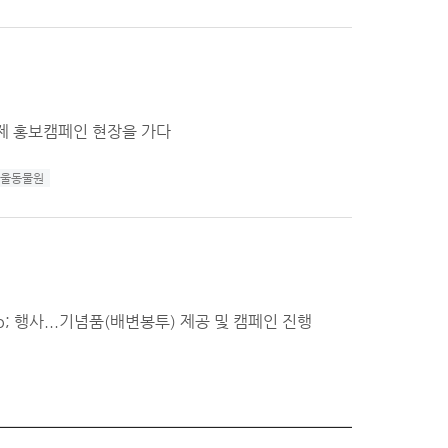
제 홍보캠페인 현장을 가다
울동물원
; 행사...기념품(배변봉투) 제공 및 캠페인 진행