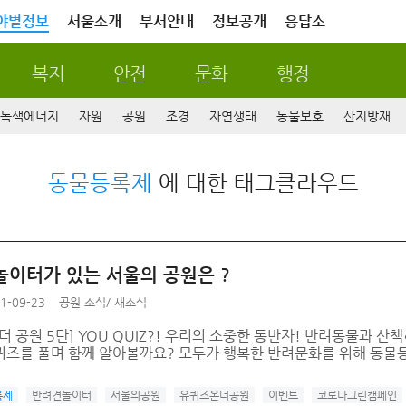
야별정보
서울소개
부서안내
정보공개
응답소
복지
안전
문화
행정
녹색에너지
자원
공원
조경
자연생태
동물보호
산지방재
동물등록제
에 대한 태그클라우드
놀이터가 있는 서울의 공원은 ?
1-09-23
공원 소식
/
새소식
더 공원 5탄] YOU QUIZ?! 우리의 소중한 동반자! 반려동물과 
퀴즈를 풀며 함께 알아볼까요? 모두가 행복한 반려문화를 위해 동물
록제
반려견놀이터
서울의공원
유퀴즈온더공원
이벤트
코로나그린캠페인