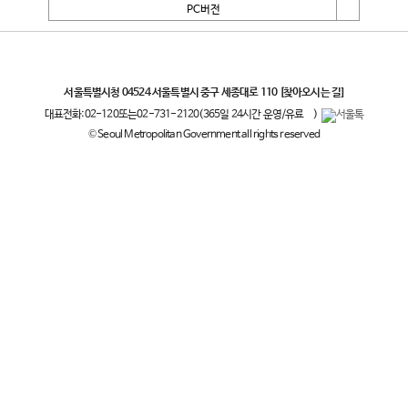
PC버전
서울특별시
서울특별시청 04524 서울특별시 중구 세종대로 110
[찾아오시는 길]
대표전화:
02-120
또는
02-731-2120
(365일 24시간 운영/유료
)
© Seoul Metropolitan Government all rights reserved