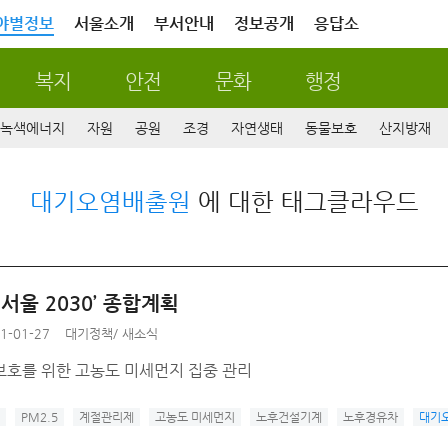
야별정보
서울소개
부서안내
정보공개
응답소
복지
안전
문화
행정
녹색에너지
자원
공원
조경
자연생태
동물보호
산지방재
대기오염배출원
에 대한 태그클라우드
 서울 2030’ 종합계획
1-01-27
대기정책
/
새소식
보호를 위한 고농도 미세먼지 집중 관리
PM2.5
계절관리제
고농도 미세먼지
노후건설기계
노후경유차
대기