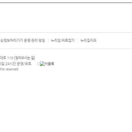
상정보처리기기 운영·관리 방침
누리집 바로잡기
누리집지도
서울시 카
대로 110
[찾아오시는 길]
365일 24시간 운영/유료
)
안내팝업 열기
hts reserved