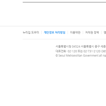
누리집 도우미
개인정보 처리방침
이용약관
저작권 정책
영
서울특별시
서울특별시청 04524 서울특별시 중구 세종
문의 전화번호 120, 120 다산콜재단
대표전화: 02-120 또는 02-731-2120 (
© Seoul Metropolitan Government all rig