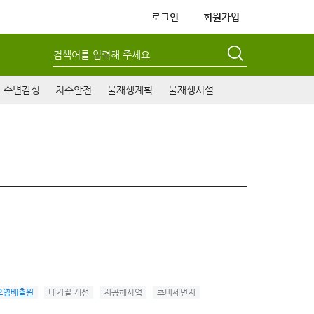
로그인
회원가입
검색어를 입력해 주세요
수변감성
치수안전
물재생계획
물재생시설
오염배출원
대기질 개선
저공해사업
초미세먼지