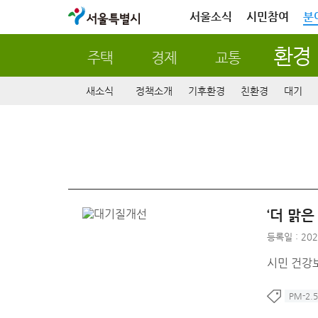
서울특별시
서울소식
시민참여
분
환경
주택
경제
교통
새소식
정책소개
기후환경
친환경
대기
‘더 맑은
등록일 : 202
시민 건강
PM-2.5