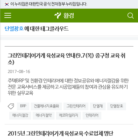
이 누리집은 대한민국 공식 전자정부 누리집입니다.
환경
단열창호
에 대한 태그클라우드
그린인테리어가게 육성교육 안내(9.7(목) 중구청 교육 취
소)
2017-08-16
주택BRP 및 친환경 인테리어에 대한 정보공유와 에너지절감을 위한
전문 교육서비스를 제공하고 시공업체들의 참여과 관심을 유도하기
위한 실무교육
BRP
건물에너지효율화
그린인테리어
단열재
단열창호
에너지절감
에너지절약
에코마일리지
인테리어
2015년 그린인테리어가게 육성교육 수료업체 명단