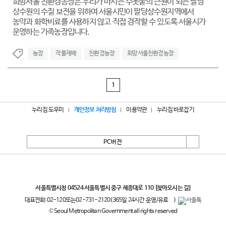
희망서울 친환경농장은 우리가 마시는 수돗물의 근원이 되는 팔당
상수원의 수질 보전을 위하여 서울시민이 팔당상수원지역에서
농약과 화학비료를 사용하지 않고 직접 경작할 수 있도록 서울시가
운영하는 가족농장입니다.
농장
작물재배
친환경농장
희망서울친환경농장
1
누리집 도우미
개인정보 처리방침
이용약관
누리집 바로잡기
PC버전
서울특별시
서울특별시청 04524 서울특별시 중구 세종대로 110
[찾아오시는 길]
대표전화:
02-120
또는
02-731-2120
(365일 24시간 운영/유료
)
© Seoul Metropolitan Government all rights reserved