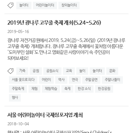
놀이터
어린이놀이터
창의놀이터
2019년 광나루 고무줄 축제 개최(5.24~5.26)
2019-05-16
광나루 자전거공원에서 2019. 5.24(금)~5.26(일) <2019년 광나루
고무줄 축제> 개최합니다. 광나루 고무줄 축제에서 꽃처럼 아름다운
'도미부인 설화'도 만나고 영화같은 사랑이야기 속 주인공이
되어보세요!
가족
공원
공원소식
교육
놀이
놀이터
문화
서울 꽃으로 피다
어린이
역사
연극
주말공연
주말나들이
주말축제
체험
체험학습
축제
한강 소식
한강공원
행사
서울 어린이놀이터 국제심포지엄 개최
2018-10-04
행사명 : 서울 어린이놀이터 국제심포지엄(Seoul Children’s