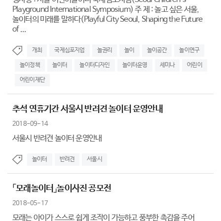
Playground International Symposium) 주 제 : 놀고 싶은 서울,
놀이터의 미래를 말하다(Playful City Seoul, Shaping the Future
of ...
개최
국제심포지엄
놀권리
놀이
놀이공간
놀이연구
놀이정책
놀이터
놀이터디자인
놀이터운영
세미나
어린이
어린이재단
추석 연휴기간 서울시 반려견 놀이터 운영안내
2018-09-14
서울시 반려견 놀이터 운영안내
놀이터
반려견
서울시
「모래놀이터」놀이사진 공모전
2018-05-17
모래는 아이가 스스로 쉽게 조작이 가능하고 풍부한 촉감을 주어