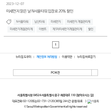
2023-12-07
미세먼지 맑은 날 N서울타워 입장료 20% 할인
N서울타워
남산타워
미세먼지
미세먼지 계절관리제
미세먼지계절관리제
이벤트
제5차미세먼지계절관리제
할인
1
누리집 도우미
개인정보 처리방침
이용약관
누리집 바로잡기
PC버전
서울특별시
서울특별시청 04524 서울특별시 중구 세종대로 110
[찾아오시는 길]
대표전화:
02-120
또는
02-731-2120
(365일 24시간 운영/유료
)
© Seoul Metropolitan Government all rights reserved