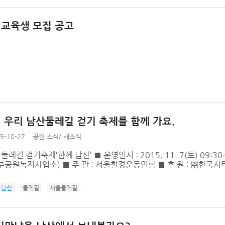
 교육생 모집 공고
일 우리 남산둘레길 걷기 축제를 함께 가요.
5-10-27
공원 소식
/
새소식
레길 걷기축제‘함께 남산’ ■ 운영일시 : 2015. 11. 7(토) 09:30~1
공원녹지사업소) ■ 주 관 : 서울환경운동연합 ■ 후 원 : ㈜한국시티은
남산
둘레길
서울둘레길