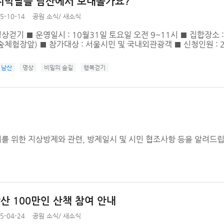
지막날을 남산에서 보내볼가요?
5-10-14
공원 소식
/
새소식
걷기 ■ 운영일시 : 10월31일 토요일 오전 9~11시 ■ 집합장소
체험장앞) ■ 참가대상 : 서울시민 및 국내외관광객 ■ 신청인원 : 
남산
명상
비밀의 숲길
행복걷기
를 위한 지상방제와 관련, 방제일시 및 시민 협조사항 등을 알려드립
남산 100만인 산책 참여 안내
5-04-24
공원 소식
/
새소식