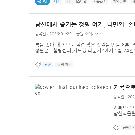
AI생성태그
남산
서머페스티벌
서울축제
야외공연
남산에서 즐기는 정원 여가, 나만의 '
등록일 : 2026-01-20
공원 소식
/
새소식
봄을 맞아 내 손으로 직접 작은 정원을 만들어본다
정원문화힐링센터(가드닝 라운지)’에서 1월 24일부
남산
정원 여가
기록으로
등록일 : 202
기록으로 보
남산식물원 
공원아카