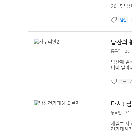
2015 남
남산
남산의 
등록일 : 201
남산에 벌
이미 낳아
개구리
다시! 
등록일 : 201
세월호 사
걷기대회가 