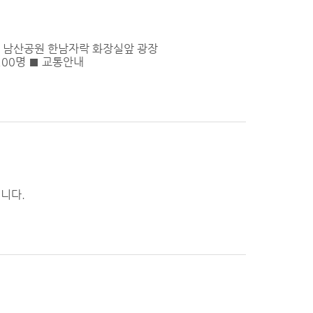
 : 남산공원 한남자락 화장실앞 광장
200명 ■ 교통안내
니다.