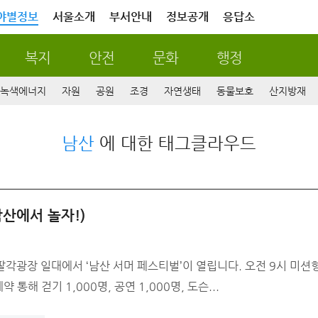
야별정보
서울소개
부서안내
정보공개
응답소
복지
안전
문화
행정
녹색에너지
자원
공원
조경
자연생태
동물보호
산지방재
남산
에 대한 태그클라우드
남산에서 놀자!)
산 서머 페스티벌’이 열립니다. 오전 9시 미션형 걷기를 시작으로 정원도슨트와 다양한 체험이
터 네이버 예약 통해 걷기 1,000명, 공연 1,000명, 도슨...