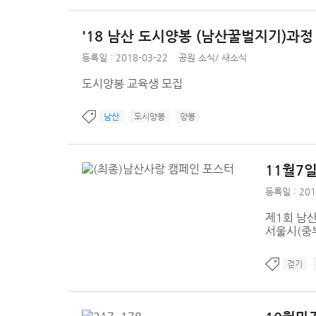
'18 남산 도시양봉 (남산꿀벌지기)과정
등록일 : 2018-03-22
공원 소식
/
새소식
도시양봉 교육생 모집
남산
도시양봉
양봉
11월7
등록일 : 201
제1회 남산둘
서울시(중부
걷기