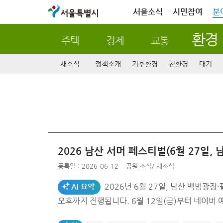
서울특별시
서울소식
시민참여
분
환경
주택
경제
교통
새소식
정책소개
기후환경
친환경
대기
2026 남산 서머 페스티벌(6월 27일, 
등록일 : 2026-06-12
공원 소식
/
새소식
2026년 6월 27일, 남산 백범광장·팔각광장 일대에서 ‘남
AI 요약
오후까지 진행됩니다. 6월 12일(금)부