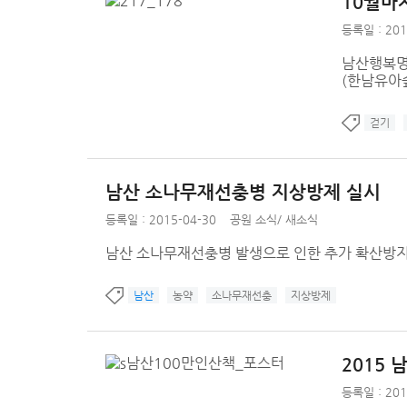
10월마
등록일 : 201
남산행복명상
(한남유아숲
걷기
남산 소나무재선충병 지상방제 실시
등록일 : 2015-04-30
공원 소식
/
새소식
남산 소나무재선충병 발생으로 인한 추가 확산방지
남산
농약
소나무재선충
지상방제
2015 
등록일 : 201