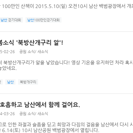
산 100만인 산책이 2015.5.10(일) 오전10시 남산 백범광장에서 
남산
걷기대회
남산
100만인걷기대회
봄소식 '북방산개구리 알'!
5-02-26
공원 소식
/
새소식
써 북방산개구리가 알을 낳았습니다! 영상 기온을 유지하던 차라 혹
놓았네요.
알
남산
북방개구리
심호흡하고 남산에서 함께 걸어요.
4-03-26
공원 소식
/
새소식
고로 인한 좌절과 슬픔을 딛고 희망과 다짐의 걸음을 남산에서 다시 
6.14(토) 10시 남산공원 백범광장에서 열립니다.