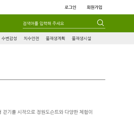
로그인
회원가입
검색어를 입력해 주세요
수변감성
치수안전
물재생계획
물재생시설