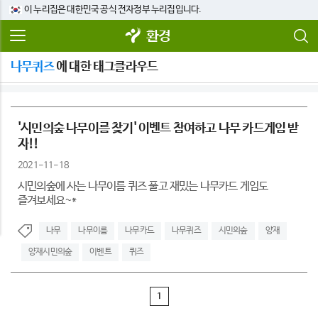
이 누리집은 대한민국 공식 전자정부 누리집입니다.
환경
나무퀴즈
에 대한 태그클라우드
'시민의숲 나무이름 찾기' 이벤트 참여하고 나무 카드게임 받
자!!
2021-11-18
시민의숲에 사는 나무이름 퀴즈 풀고 재밌는 나무카드 게임도
즐겨보세요~*
나무
나무이름
나무카드
나무퀴즈
시민의숲
양재
양재시민의숲
이벤트
퀴즈
1