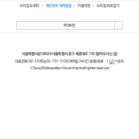
누리집 도우미
개인정보 처리방침
이용약관
누리집 바로잡기
PC버전
서울특별시
서울특별시청 04524 서울특별시 중구 세종대로 110
[찾아오시는 길]
대표전화:
02-120
또는
02-731-2120
(365일 24시간 운영/유료
)
© Seoul Metropolitan Government all rights reserved