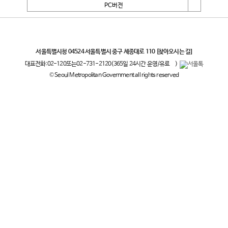
PC버전
서울특별시
서울특별시청 04524 서울특별시 중구 세종대로 110
[찾아오시는 길]
대표전화:
02-120
또는
02-731-2120
(365일 24시간 운영/유료
)
© Seoul Metropolitan Government all rights reserved