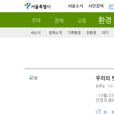
서울특별시
서울소식
시민참여
분
환경
주택
경제
교통
새소식
정책소개
기후환경
친환경
대기
우리의 
등록일 : 201
- 10월 
안정과 종보
꿩