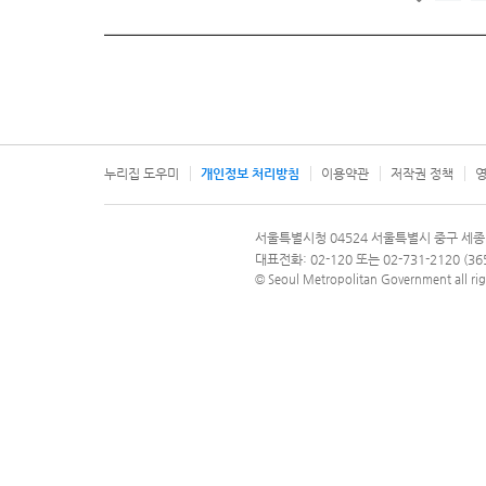
누리집 도우미
개인정보 처리방침
이용약관
저작권 정책
영
서울특별시
서울특별시청 04524 서울특별시 중구 세종
문의 전화번호 120, 120 다산콜재단
대표전화: 02-120 또는 02-731-2120 (
© Seoul Metropolitan Government all rig