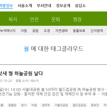
야별정보
서울소개
부서안내
정보공개
응답소
복지
안전
문화
행정
녹색에너지
자원
공원
조경
자연생태
동물보호
산지방재
꿩
에 대한 태그클라우드
텃새 꿩 하늘공원 날다
3-10-24
공원 소식
/
새소식
23일(수) 14:00 서울대공원 꿩 50마리 월드컵공원 內 하늘공원 방
전기능 강화 - 철저한 개체 건강 검진 및 개체인식 링 부착 후 … 아름
동물
동물원
방사
비행
생태계
서울대공원
월드컵공원
종보전
하