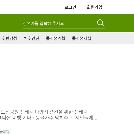
로그인
회원가입
검색어를 입력해 주세요
수변감성
치수안전
물재생계획
물재생시설
사 - 도심공원 생태계 다양성 증진을 위한 생태계
다운 비행 기대 - 동물가수 박희수 … 시민들에...
늘공원