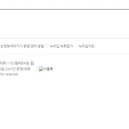
상정보처리기기 운영·관리 방침
누리집 바로잡기
누리집지도
서울시 카
대로 110
[찾아오시는 길]
365일 24시간 운영/유료
)
안내팝업 열기
hts reserved