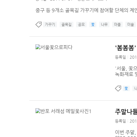
중구 등 9개소 골목길 가꾸기에 참여할 단체의 제
가꾸기
골목길
공모
꽃
나무
마을
미술
'봄봄봄
등록일 : 201
'서울, 꽃
녹화재료 및
꽃
주말나들
등록일 : 201
이번 주말