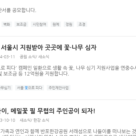
안서를 공모합니다.
벽화
보조금
시민참여
원예
정원
조경
' 서울시 지원받아 곳곳에 꽃·나무 심자
4-03-11
공원 소식
/
새소식
으로 피다' 캠페인 일환으로 생활 속 꽃, 나무 심기 지원사업을 연중수
 보조금 등 12억원을 지원합니다.
나무심기
서울
꽃
으로 피다
주민제안사업
이, 메밀꽃 필 무렵의 주인공이 되자!
3-10-10
새소식
/
한강 소식
, 가족과 연인과 함께 반포한강공원 서래섬으로 나들이를 떠나보는 것