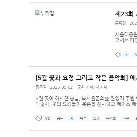
제23회
등록일 : 202
서울대공원
오셔서 다
꽃
[5월 꽃과 요정 그리고 작은 음악회] 
등록일 : 2023-05-02
공원 소식
/
새소식
5월 꽃이 화사한 봄날, 북서울꿈의숲 월영지 주변
마술사, 꽃의 요정들이 웃음을 선사하고 페이스 페
5월
공원
꽃
북부
요정
음악회
작은