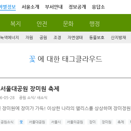
야별정보
서울소개
부서안내
정보공개
응답소
복지
안전
문화
행정
녹색에너지
자원
공원
조경
자연생태
동물보호
산지방재
꽃
에 대한 태그클라우드
년 서울대공원 장미원 축제
6-05-28
공원 소식
/
새소식
 장미원에 장미가 가득! 이상한 나라의 앨리스를 상상하며 장미정
공원소식
꽃
서울대공원
서울시
서울의공원
장미
장미원
축제