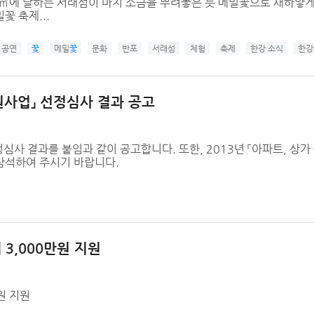
0㎡에 달하는 서래섬이 마치 소금을 뿌려놓은 듯 메밀꽃으로 새하얗게
꽃 축제...
공연
꽃
메밀
꽃
문화
반포
서래섬
체험
축제
한강 소식
한강
지원사업」 선정심사 결과 공고
선정심사 결과를 붙임과 같이 공고합니다. 또한, 2013년 「아파트, 
참석하여 주시기 바랍니다.
3,000만원 지원
원 지원