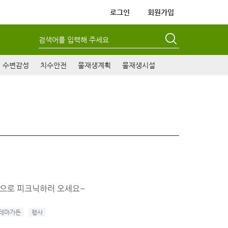
로그인
회원가입
검색어를 입력해 주세요
수변감성
치수안전
물재생계획
물재생시설
원으로 피크닉하러 오세요~
테마가든
행사