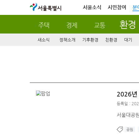
서울특별시
서울소식
시민참여
분
환경
주택
경제
교통
새소식
정책소개
기후환경
친환경
대기
2026
등록일 : 202
서울대공원
공원