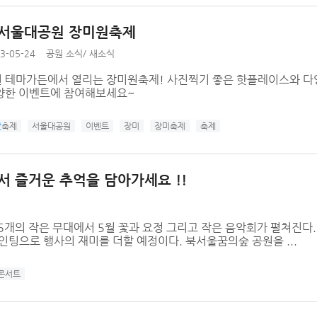
 서울대공원 장미원축제
3-05-24
공원 소식
/
새소식
 테마가든에서 열리는 장미원축제! 사진찍기 좋은 핫플레이스와 다양
양한 이벤트에 참여해보세요~
꽃
축제
서울대공원
이벤트
장미
장미축제
축제
에서 즐거운 추억을 담아가세요 !!
 5개의 작은 무대에서 5월 꽃과 요정 그리고 작은 음악회가 펼쳐진다
인팅으로 행사의 재미를 더할 예정이다. 북서울꿈의숲 공원을 ...
콘서트