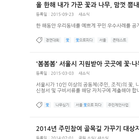
올 한해 내가 가꾼 꽃과 나무, 맘껏 뽐
등록일 : 2015-09-23
새소식
한 해동안 우리동네를 예쁘게 꾸민 우수사례를 공
경연대회
꽃
꽃
으로피다
서울
콘테스트
'봄봄봄' 서울시 지원받아 곳곳에 꽃·나
등록일 : 2015-03-03
새소식
서울시가 10인 이상의 공동체(주민, 조직)의 꽃, 
신청서 및 구비서류를 해당 자치구에 제출해야 합니다. 
꽃
나무심기
서울
꽃
으로 피다
주민제안사업
2014년 주민참여 골목길 가꾸기 대상
등록일 : 2014-07-01
공원 소식
/
새소식