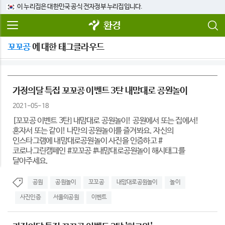
이 누리집은 대한민국 공식 전자정부 누리집입니다.
환경
꼬꼬공
에 대한 태그클라우드
가정의달 특집 꼬꼬공 이벤트 3탄 내맘대로 공원놀이
2021-05-18
[꼬꼬공 이벤트 3탄] 내맘대로 공원놀이! 공원에서 또는 집에서!
혼자서 또는 같이! 나만의 공원놀이를 즐겨봐요. 자신의
인스타그램에 내맘대로공원놀이 사진을 인증하고 #
코로나그린캠페인 #꼬꼬공 #내맘대로공원놀이 해시태그를
달아주세요.
공원
공원놀이
꼬꼬공
내맘대로공원놀이
놀이
사진인증
서울의공원
이벤트