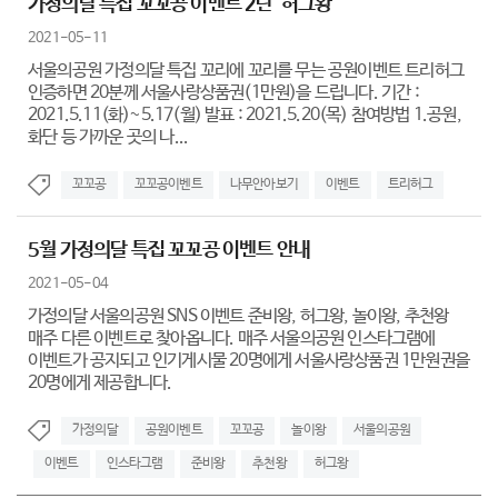
가정의달 특집 꼬꼬공 이벤트 2탄 '허그왕'
2021-05-11
서울의공원 가정의달 특집 꼬리에 꼬리를 무는 공원이벤트 트리허그
인증하면 20분께 서울사랑상품권(1만원)을 드립니다. 기간 :
2021.5.11(화)~5.17(월) 발표 : 2021.5.20(목) 참여방법 1.공원,
화단 등 가까운 곳의 나...
꼬꼬공
꼬꼬공이벤트
나무안아보기
이벤트
트리허그
5월 가정의달 특집 꼬꼬공 이벤트 안내
2021-05-04
가정의달 서울의공원 SNS 이벤트 준비왕, 허그왕, 놀이왕, 추천왕
매주 다른 이벤트로 찾아옵니다. 매주 서울의공원 인스타그램에
이벤트가 공지되고 인기게시물 20명에게 서울사랑상품권 1만원권을
20명에게 제공합니다.
가정의달
공원이벤트
꼬꼬공
놀이왕
서울의공원
이벤트
인스타그램
준비왕
추천왕
허그왕