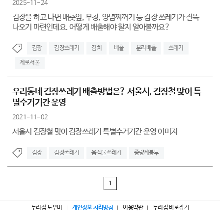
2025-11-24
김장을 하고 나면 배춧잎, 무청, 양념찌꺼기 등 김장 쓰레기가 잔뜩
나오기 마련인데요. 어떻게 배출해야 할지 알아볼까요?
김장
김장쓰레기
김치
배출
분리배출
쓰레기
제로서울
우리동네 김장쓰레기 배출방법은? 서울시, 김장철 맞이 특
별수거기간 운영
2021-11-02
서울시 김장철 맞이 김장쓰레기 특별수거기간 운영 이미지
김장
김장쓰레기
음식물쓰레기
종량제봉투
1
누리집 도우미
개인정보 처리방침
이용약관
누리집 바로잡기