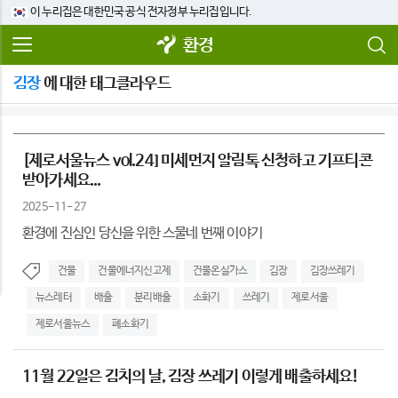
이 누리집은 대한민국 공식 전자정부 누리집입니다.
환경
김장
에 대한 태그클라우드
[제로서울뉴스 vol.24] 미세먼지 알림톡 신청하고 기프티콘
받아가세요...
2025-11-27
환경에 진심인 당신을 위한 스물네 번째 이야기
건물
건물에너지신고제
건물온실가스
김장
김장쓰레기
뉴스레터
배출
분리배출
소화기
쓰레기
제로서울
제로서울뉴스
폐소화기
11월 22일은 김치의 날, 김장 쓰레기 이렇게 배출하세요!