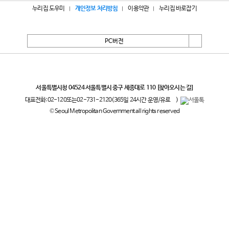
누리집 도우미
개인정보 처리방침
이용약관
누리집 바로잡기
PC버전
서울특별시
서울특별시청 04524 서울특별시 중구 세종대로 110
[찾아오시는 길]
대표전화:
02-120
또는
02-731-2120
(365일 24시간 운영/유료
)
© Seoul Metropolitan Government all rights reserved