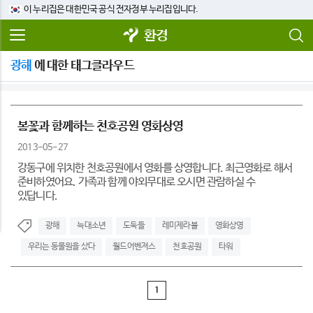
이 누리집은 대한민국 공식 전자정부 누리집입니다.
환경
광해
에 대한 태그클라우드
봄꽃과 함께하는 천호공원 영화상영
2013-05-27
강동구에 위치한 천호공원에서 영화를 상영합니다. 최근영화로 해서
준비하였어요. 가족과 함께 야외무대로 오시면 관람하실 수
있답니다.
광해
늑대소년
도둑들
레미제라블
영화상영
우리는 동물원을 샀다
월드어벤져스
천호공원
타워
1