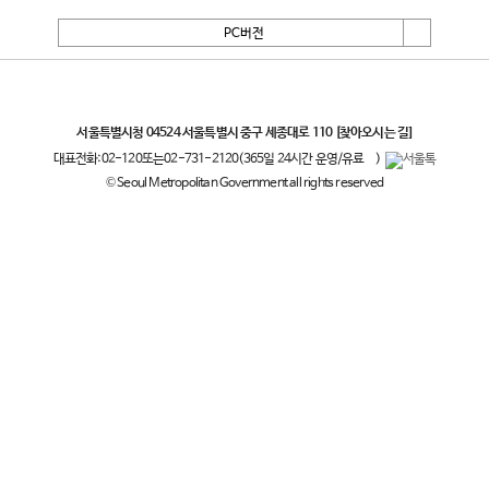
PC버전
서울특별시
서울특별시청 04524 서울특별시 중구 세종대로 110
[찾아오시는 길]
대표전화:
02-120
또는
02-731-2120
(365일 24시간 운영/유료
)
© Seoul Metropolitan Government all rights reserved