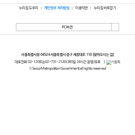
누리집 도우미
개인정보 처리방침
이용약관
누리집 바로잡기
PC버전
서울특별시
서울특별시청 04524 서울특별시 중구 세종대로 110
[찾아오시는 길]
대표전화:
02-120
또는
02-731-2120
(365일 24시간 운영/유료
)
© Seoul Metropolitan Government all rights reserved