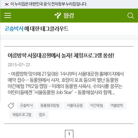
이 누리집은 대한민국 공식 전자정부 누리집입니다.
환경
곤충박사
에 대한 태그클라우드
여름방학 서울대공원에서 놀자! 체험프로그램 풍성!
2015-07-22
- 여름방학 맞이해 21일(화) 14시부터 서울대공원 홈페이지에서
예약 접수 - 동물원에서 사자, 호랑이 포효 들으며 별난 동물원
야간체험 1박2일 캠핑 - 미래의 동물원 사육사, 수의사를 꿈꾸는
어린이들에겐 ‘서울동물원 Job Star’ - 동물해설사와 함께...
곤충박사
동물원대탐험
서울대공원
야간체험
여름방학
체험프로그램
캠프
1