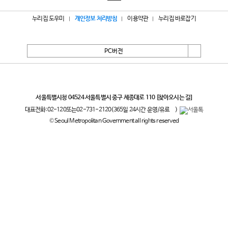
누리집 도우미
개인정보 처리방침
이용약관
누리집 바로잡기
PC버전
서울특별시
서울특별시청 04524 서울특별시 중구 세종대로 110
[찾아오시는 길]
대표전화:
02-120
또는
02-731-2120
(365일 24시간 운영/유료
)
© Seoul Metropolitan Government all rights reserved