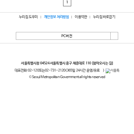
1
누리집 도우미
개인정보 처리방침
이용약관
누리집 바로잡기
PC버전
서울특별시
서울특별시청 04524 서울특별시 중구 세종대로 110
[찾아오시는 길]
대표전화:
02-120
또는
02-731-2120
(365일 24시간 운영/유료
)
© Seoul Metropolitan Government all rights reserved