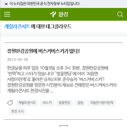
이 누리집은 대한민국 공식 전자정부 누리집입니다.
환경
게릴라콘서트
에 대한 태그클라우드
잠원한강공원에 버스커버스커가 떴다!
2013-10-18
한글날을 하루 앞둔 10월 8일 오후 3시 30분. 잠원한강공원에
'반짝"하고 스타가 떴습니다! '벚꽃엔딩'에 이어 '처음엔
사랑이란게'로 돌아온 슈퍼스타K 준우승자 '버스커버스커'!
잠원한강공원을 방문한 시민분의 제보로 전해받은 버스커버스커의
게릴라콘서트 현장사진을 ...
게릴라콘서트
버스커
벚꽃엔딩
잠원
처음엔사랑이란게
한강 소식