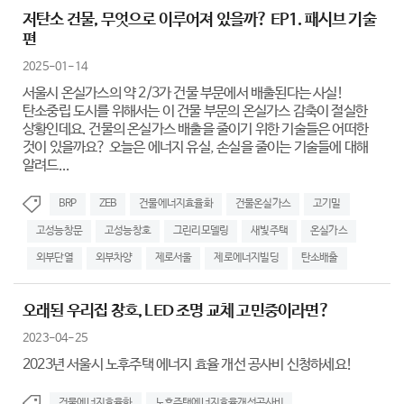
저탄소 건물, 무엇으로 이루어져 있을까? EP1. 패시브 기술
편
2025-01-14
서울시 온실가스의 약 2/3가 건물 부문에서 배출된다는 사실!
탄소중립 도시를 위해서는 이 건물 부문의 온실가스 감축이 절실한
상황인데요. 건물의 온실가스 배출을 줄이기 위한 기술들은 어떠한
것이 있을까요? 오늘은 에너지 유실, 손실을 줄이는 기술들에 대해
알려드...
BRP
ZEB
건물에너지효율화
건물온실가스
고기밀
고성능창문
고성능창호
그린리모델링
새빛주택
온실가스
외부단열
외부차양
제로서울
제로에너지빌딩
탄소배출
오래된 우리집 창호, LED 조명 교체 고민중이라면?
2023-04-25
2023년 서울시 노후주택 에너지 효율 개선 공사비 신청하세요!
건물에너지효율화
노후주택에너지효율개선공사비