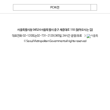
PC버전
서울특별시
서울특별시청 04524 서울특별시 중구 세종대로 110
[찾아오시는 길]
대표전화:
02-120
또는
02-731-2120
(365일 24시간 운영/유료
)
© Seoul Metropolitan Government all rights reserved