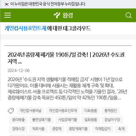
이 누리집은 대한민국 공식 전자정부 누리집입니다.
환경
개인컵사용포인트제
에 대한 태그클라우드
2024년 종량제 폐기물 190톤/일 감축! | 2026년 수도권
지역 ...
2024-12-06
2026년 ‘수도권 지역 생활폐기물 직매립 금지’ 시행이 1년 앞으로
다가왔어요. 이를 대비해 서울시는 재활용 체계 구축 및 확대,
제로웨이스트 서울 프로젝트 등 다각적인 노력을 기울인 결과, '26년
종량제폐기물 감축 목표인 450톤/일의 약 42%인 190톤/일을...
개인컵사용의날
개인컵사용포인트제
다회용품
봉제원단
분리배출
불연성폐기물
사업장폐기물
일회용품
잠실야구장
장례식장
제로서울
종량제
종량제폐기물
직매립금지
축제