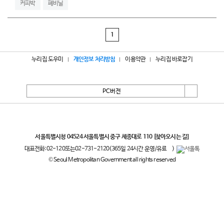
커피박
폐비닐
1
누리집 도우미
개인정보 처리방침
이용약관
누리집 바로잡기
PC버전
서울특별시
서울특별시청 04524 서울특별시 중구 세종대로 110
[찾아오시는 길]
대표전화:
02-120
또는
02-731-2120
(365일 24시간 운영/유료
)
© Seoul Metropolitan Government all rights reserved