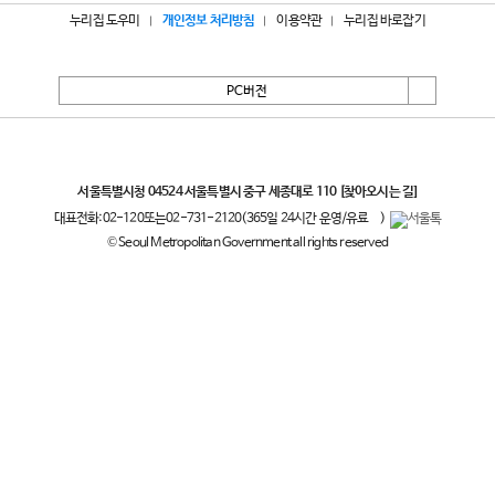
누리집 도우미
개인정보 처리방침
이용약관
누리집 바로잡기
PC버전
서울특별시
서울특별시청 04524 서울특별시 중구 세종대로 110
[찾아오시는 길]
대표전화:
02-120
또는
02-731-2120
(365일 24시간 운영/유료
)
© Seoul Metropolitan Government all rights reserved