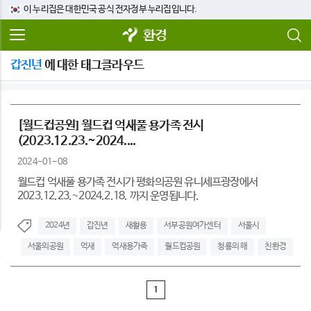
이 누리집은 대한민국 공식 전자정부 누리집입니다.
환경
갑진년
에 대한 태그클라우드
[월드컵공원] 월드컵 억새풀 용가족 전시
(2023.12.23.~2024....
2024-01-08
월드컵 억새풀 용가족 전시가 평화의공원 유니세프광장에서
2023.12.23.~2024.2.18. 까지 운영됩니다.
2024년
갑진년
새활용
서부공원여가센터
서울시
서울의공원
억새
억새용가족
월드컵공원
청룡의 해
친환경
1