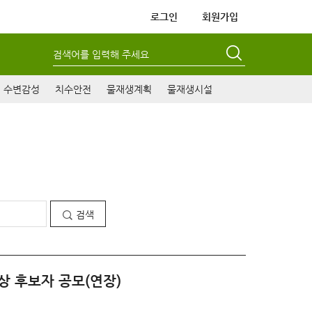
로그인
회원가입
검색어를 입력해 주세요
수변감성
치수안전
물재생계획
물재생시설
검색
상 후보자 공모(연장)