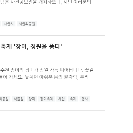
 담은 사진공모전을 개최하오니, 시민 여러분의
서울시
서울의공원
축제 '장미, 정원을 품다'
수천 송이의 장미가 정원 가득 피어납니다. 꽃길
들어 가세요. 놓치면 아쉬운 봄의 끝자락, 우리
의공원
식물원
장미
장미축제
체험
축제
행사