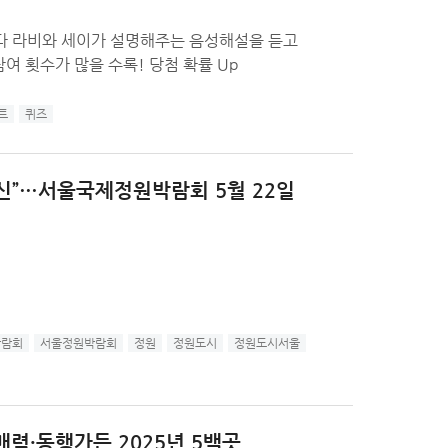
다 라비와 세이가 설명해주는 음성해설을 듣고
여 횟수가 많을 수록! 당첨 확률 Up
트
퀴즈
신”…서울국제정원박람회 5월 22일
박람회
서울정원박람회
정원
정원도시
정원도시서울
력·동행가든 2025년 5백곳 ...