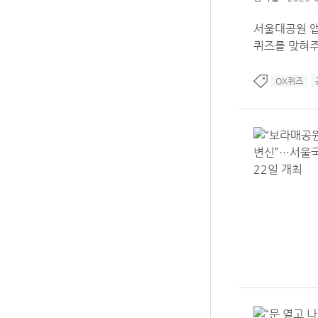
서울대공원 앱
퀴즈를 맞혀주
OX퀴즈