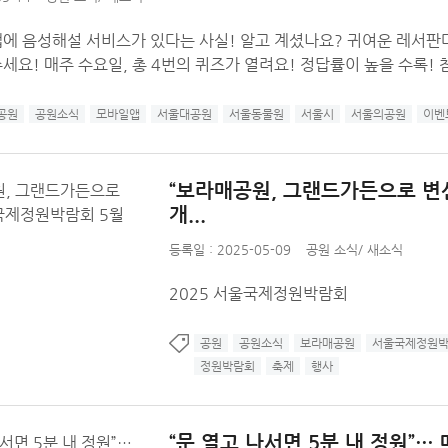
에 음성해설 서비스가 있다는 사실! 알고 계셨나요? 귀여운 레서판
세요! 매주 수요일, 총 4번의 퀴즈가 열려요! 정답률이 높을 수록! 참
공원
공원소식
모바일앱
서울대공원
서울동물원
서울시
서울의공원
이벤
“보라매공원, 그랜드가든으로 변
개...
등록일 : 2025-05-09
공원 소식
/
새소식
2025 서울국제정원박람회
공원
공원소식
보라매공원
서울국제정원
정원박람회
축제
행사
“문 열고 나서면 5분 내 정원”… 매