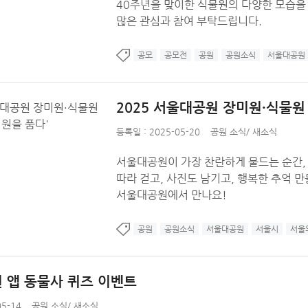
40주년을 맞이한 식물원의 다양한 모습을
많은 관심과 참여 부탁드립니다.
공모
공모전
공원
공원소식
서울대공원
2025 서울대공원 장미원·식물원 
등록일 : 2025-05-20
공원 소식
/
새소식
서울대공원이 가장 찬란하게 물드는 순간, 
따라 걷고, 사진도 남기고, 행복한 추억 만
서울대공원에서 만나요!
공원
공원소식
서울대공원
서울시
서울
 앱 동물사 퀴즈 이벤트
5-14
공원 소식
/
새소식