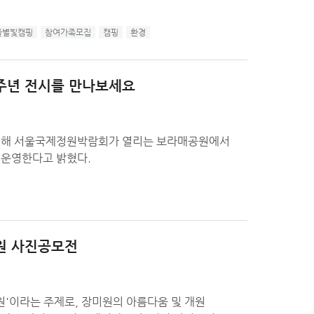
울별빛캠핑
참여가족모집
캠핑
환경
주년 전시를 만나보세요
기념해 서울국제정원박람회가 열리는 보라매공원에서
를 운영한다고 밝혔다.
원 사진공모전
'이라는 주제로, 장미원의 아름다움 및 개원