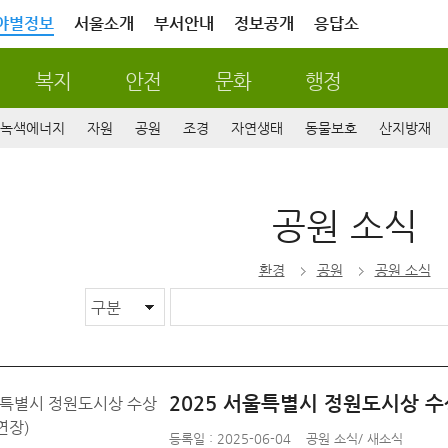
야별정보
서울소개
부서안내
정보공개
응답소
복지
안전
문화
행정
녹색에너지
자원
공원
조경
자연생태
동물보호
산지방재
공원 소식
환경
공원
공원 소식
2025 서울특별시 정원도시상 수
등록일 : 2025-06-04
공원 소식
/
새소식