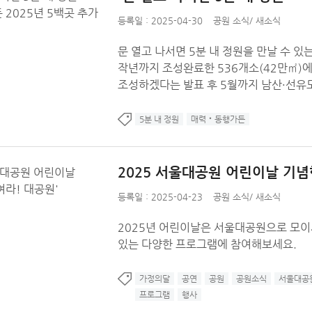
등록일 : 2025-04-30
공원 소식
/
새소식
문 열고 나서면 5분 내 정원을 만날 수 있는
작년까지 조성완료한 536개소(42만㎡)에
조성하겠다는 발표 후 5월까지 남산·선유도 
5분 내 정원
매력‧동행가든
2025 서울대공원 어린이날 기념
등록일 : 2025-04-23
공원 소식
/
새소식
2025년 어린이날은 서울대공원으로 모이세
있는 다양한 프로그램에 참여해보세요.
가정의달
공연
공원
공원소식
서울대공
프로그램
행사