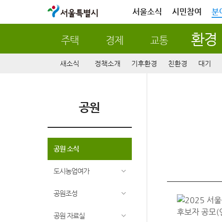
서울특별시
서울소식
시민참여
분
환경
주택
경제
교통
새소식
정책소개
기후환경
친환경
대기
공원
공원 소식
도시농업여가
공원조성
공원 자료실