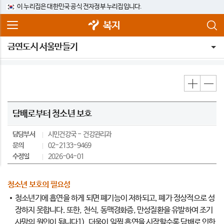
이 누리집은 대한민국 공식 전자정부 누리집입니다.
복지
금연도시 서울만들기
담배로부터 청소년 보호
담당부서
시민건강국
건강관리과
문의
02-2133-9469
수정일
2026-04-01
청소년 보호의 필요성
청소년기에 흡연을 하게 되면 폐기능이 저하되고, 폐가 정상적으로 성
장하지 못합니다. 또한, 천식, 동맥경화증, 만성질환을 유발하여 조기
사망의 원인이 됩니다1). 더욱이 일찍 흡연을 시작할수록 담배로 인한