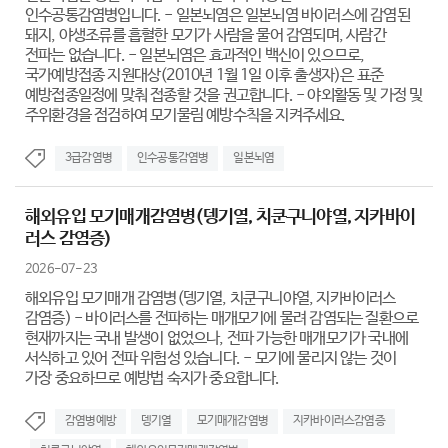
인수공통감염병입니다. - 일본뇌염은 일본뇌염 바이러스에 감염된
돼지, 야생조류를 흡혈한 모기가 사람을 물어 감염되며, 사람간
전파는 없습니다. - 일본뇌염은 효과적인 백신이 있으므로,
국가예방접종 지원대상(2010년 1월 1일 이후 출생자)은 표준
예방접종일정에 맞춰 접종할 것을 권고합니다. - 야외활동 및 가정 및
주위환경을 점검하여 모기물림 예방수칙을 지켜주세요.
3급감염병
인수공통감염병
일본뇌염
해외유입 모기매개감염병(뎅기열, 치쿤구니야열, 지카바이
러스 감염증)
2026-07-23
해외유입 모기매개 감염병(뎅기열, 치쿤구니야열, 지카바이러스
감염증) - 바이러스를 전파하는 매개모기에 물려 감염되는 질환으로
현재까지는 국내 발생이 없었으나, 전파 가능한 매개모기가 국내에
서식하고 있어 전파 위험성 있습니다. - 모기에 물리지 않는 것이
가장 중요하므로 예방법 숙지가 중요합니다.
감염병예방
뎅기열
모기매개감염병
지카바이러스감염증