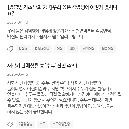
[감염병 기초 백과 2탄] 우리 몸은 감염병에 어떻게 맞서나
요?
2026-07-10
우리 몸은 감염병에 어떻게 맞설까요? 선천면역부터 적응면역,
백신의 원리까지 서울시가 쉽게 알려드립니다!
감염병
감염병예방
면역
백신
선천면역
적응면역
새학기 단체생활 중 '수두' 전염 주의!
2026-06-15
새학기 단체생활 중 '수두' 전염 주의! 새 학기 단체생활이
늘어나면서 어린이집과 유치원, 학교에서 수두가 집단 발생하고
있습니다. 수두는 물집에 직접 접촉하거나 기침이나 재채기로 전염될
수 있으니, 단체생활 시 주의가 필요합니다. 수두는 대부분 자연
회복되지만 예방접종이 가장 효과적인 예방법이고, 등원·등교를
하지 않는 것이 중요합니다.
2급감염병
수두
수두예방접종