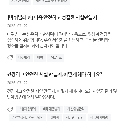
치쿤구니야열
해외유입모기매개감염병
[바퀴벌레 편] 더욱 안전하고 청결한 시설만들기
2026-07-22
바퀴벌레는 생존력과 번식력이 뛰어난 해충으로, 위생과 건강을
심각하게 위협합니다. 주요 서식지를 차단하고, 음식물 관리와
청소를 철저히 하여 관리해야 합니다.
바퀴벌레
방역
카드뉴스
건강하고 안전한 시설 만들기, 어떻게 해야 하나요?
2026-07-22
건강하고 안전한 시설 만들기, 어떻게 해야 하나요? 시설물 관리 및
방제방법에 대해 알아봅시다.
보행해충방제
비래해충방제
시설위생관리
주요발생해충의관리방법
쥐방제
해충관리방법
해충방제방법