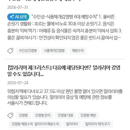
2026-07-31
"수인성·식품매개감염병 6대 예방수칙" 1. 올바른
AI 요약
손씻기 생활화 : 흐르는 물에 비누로 30초 이상 손씻기 2. 음식은
충분히 익혀 먹기 : 어패류 등 음식물은 속까지 충분히 익혀서 섭취 3.
물은 끓여 마시기 : 안전성이 확인되지 않은 물은 반드시 끓여서 섭취
4. 채소, 과일은 깨끗한 물에 충분히 씻어 먹기 : 식재료는 흐르는
수인성감염병
식품매개감염병
예방수칙
깨끗한 물에 철저히 세척 후 섭취 5. 설사 증상이 있는 경우 음식 조리
및 준비 금지 : 구토, 설사 등 증상 발현 시 조리 업무 및 음식 준비
즉시 중단 6. 위생적으로 조리하기 : 칼·도마 사용 후 소독 실시, 생선,
[말라리아 체크리스트] 다음에 해당된다면? 말라리아 감염
고기, 채소 등 용도별 도마 분리 사용
일 수도 있습니다...
2026-07-24
위험지역에 다녀오고 37.5도 이상 원인 불명 열이 있으면 말라리아를
의심할 필요가 있습니다. 말라리아 증상 및 예방에 관한 정보를
서울시가 전해드립니다.
감염병
감염병 관리
감염병 대응
감염병 예방
감염병 예방수칙. 말라리아 예방수칙
말라리아
말라리아 매개 모기