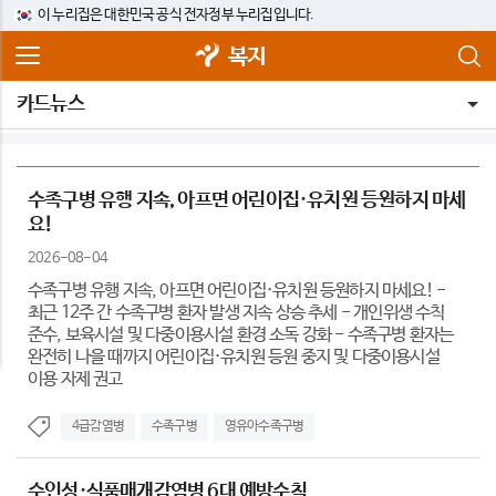
이 누리집은 대한민국 공식 전자정부 누리집입니다.
복지
카드뉴스
수족구병 유행 지속, 아프면 어린이집·유치원 등원하지 마세
요!
2026-08-04
수족구병 유행 지속, 아프면 어린이집·유치원 등원하지 마세요! -
최근 12주 간 수족구병 환자 발생 지속 상승 추세 - 개인위생 수칙
준수, 보육시설 및 다중이용시설 환경 소독 강화 - 수족구병 환자는
완전히 나을 때까지 어린이집·유치원 등원 중지 및 다중이용시설
이용 자제 권고
4급감염병
수족구병
영유아수족구병
수인성·식품매개감염병 6대 예방수칙