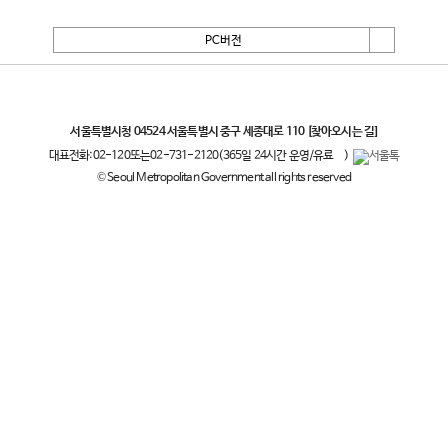
PC버전
서울특별시
서울특별시청 04524 서울특별시 중구 세종대로 110
[찾아오시는 길]
대표전화:
02-120
또는
02-731-2120
(365일 24시간 운영/유료
)
© Seoul Metropolitan Government all rights reserved