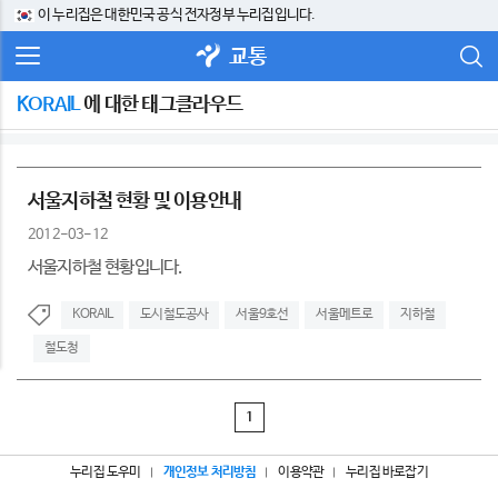
이 누리집은 대한민국 공식 전자정부 누리집입니다.
교통
KORAIL
에 대한 태그클라우드
서울지하철 현황 및 이용안내
2012-03-12
서울지하철 현황입니다.
KORAIL
도시철도공사
서울9호선
서울메트로
지하철
철도청
1
누리집 도우미
개인정보 처리방침
이용약관
누리집 바로잡기