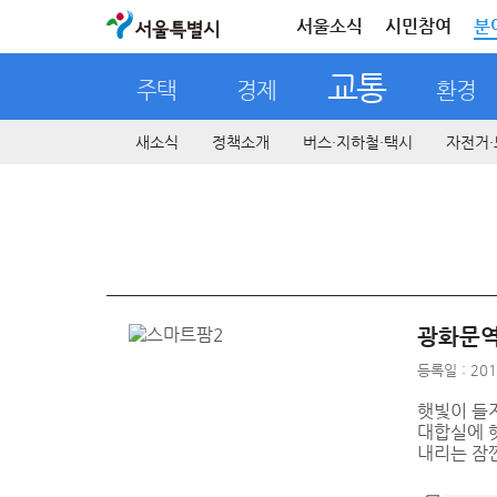
서울특별시
서울소식
시민참여
분
교통
주택
경제
환경
새소식
정책소개
버스·지하철·택시
자전거·
광화문역
등록일 : 201
햇빛이 들
대합실에 햇
내리는 잠깐의