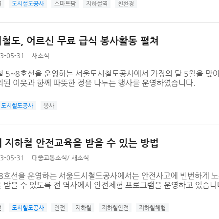
역
도시철도공사
스마트팜
지하철역
친환경
철도, 어르신 무료 급식 봉사활동 펼쳐
3-05-31
새소식
철 5~8호선을 운영하는 서울도시철도공사에서 가정의 달 5월을 맞
외된 이웃과 함께 따뜻한 정을 나누는 행사를 운영하였습니다.
도시철도공사
봉사
 지하철 안전교육을 받을 수 있는 방법
3-05-31
대중교통소식
/
새소식
~8호선을 운영하는 서울도시철도공사에서는 안전사고에 빈번하게 노
 받을 수 있도록 전 역사에서 안전체험 프로그램을 운영하고 있습니
선
도시철도공사
안전
지하철
지하철안전
지하철체험