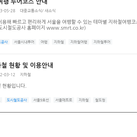
여행 투어코스 안내
3-05-28
대중교통소식
/
새소식
이용해 빠르고 편리하게 서울을 여행할 수 있는 테마별 지하철여행코스
시철도공사 홈페이지 www.smrt.co.kr)
도공사
서울시내투어
여행
지하철
지하철여행
지하철투어
철 현황 및 이용안내
2-03-12
지하철
 현황입니다.
L
도시철도공사
서울9호선
서울메트로
지하철
철도청