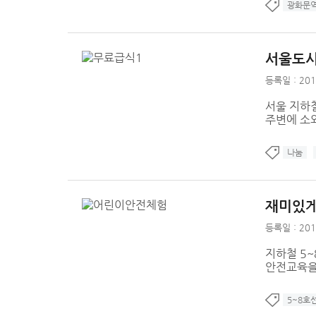
광화문
서울도시
등록일 : 201
서울 지하
주변에 소
나눔
재미있게
등록일 : 201
지하철 5
안전교육을
5~8호