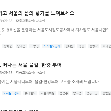
타고 서울의 삶의 향기를 느껴보세요
3-05-28
대중교통소식
/
새소식
 5~8호선을 운영하는 서울도시철도공사에서 지하철로 서울시민의 
다
광화문
남대문
노량진
도시철도공사
동대문
명동
삼청각
서대문
 떠나는 서울 물길, 한강 투어
3-05-28
대중교통소식
/
새소식
즐기는 서울시티투어. 물길-한강투어 코스를 소개해 드립니다.
도시철도공사
롯데월드
서울지하철
선정릉
압구정
정동극장
종합운