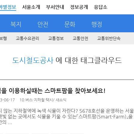
야별정보
서울소개
부서안내
정보공개
응답소
복지
안전
문화
행정
보행
교통수요관리
교통정보
교통안전
교통위반단속
도시철도공사
에 대한 태그클라우드
을 이용하실때는 스마트팜을 찾아보세요!
3-06-17
10.버스·지하철·택시
/
새소식
지 않는 지하철역에 녹색 식물이 자란다? 5678호선을 운영하는 서
빛 없는 곳에서도 식물을 키울 수 있는「스마트팜(Smart-Farm)
 ...