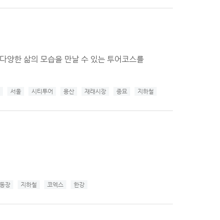
다양한 삶의 모습을 만날 수 있는 투어코스를
서울
시티투어
용산
재래시장
종묘
지하철
동장
지하철
코엑스
한강