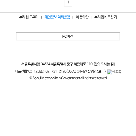
1
누리집 도우미
개인정보 처리방침
이용약관
누리집 바로잡기
PC버전
서울특별시
서울특별시청 04524 서울특별시 중구 세종대로 110
[찾아오시는 길]
대표전화:
02-120
또는
02-731-2120
(365일 24시간 운영/유료
)
© Seoul Metropolitan Government all rights reserved