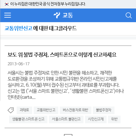
이 누리집은 대한민국 공식 전자정부 누리집입니다.
교통
교통위반신고
에 대한 태그클라우드
보도 위 불법 주정차, 스마트폰으로 이렇게 신고하세요
2013-06-17
서울시는 불법 주정차로 인한 시민 불편을 해소하고, 쾌적한
도로환경을 조성하기 위해 교통법규위반 온라인 시민신고제를
실시하고, 6.10(월)부터 접수된 신고부터 과태료를 부과합니다.
신고는 앱 ('서울 스마트 불편신고', '생활불편 스마트폰신고')이나
인터넷(carta...
과태료
교통위반신고
버스전용차로 위반
불법주정차
생활불편 스마트폰 신고
서울스마트 불편신고
시민신고제
위반