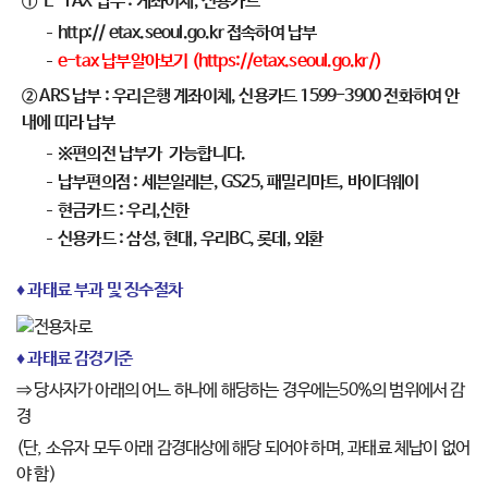
① E-TAX 납부 : 계좌이체, 신용카드
http:// etax.seoul.go.kr 접속하여 납부
e-tax 납부알아보기 (
https://etax.seoul.go.kr/
)
② ARS 납부 : 우리은행 계좌이체, 신용카드 1599-3900 전화하여 안
내에 띠라 납부
※편의전 납부가 가능합니다.
납부편의점 : 세븐일레븐, GS25, 패밀리마트, 바이더웨이
현금카드 : 우리,신한
신용카드 : 삼성, 현대, 우리BC, 롯데, 외환
♦ 과태료 부과 및 징수절차
♦ 과태료 감경기준
⇒ 당사자가 아래의 어느 하나에 해당하는 경우에는50%의 범위에서 감
경
(단, 소유자 모두 아래 감경대상에 해당 되어야 하며, 과태료 체납이 없어
야 함)