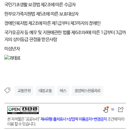
국민기초생활 보장법 제2조에 따른 수급자
한부모가족지원법 제5조에 따른 보호대상자
장애인복지법 제2조에 따른 제1급부터 제3까지의 장애인
국가유공자 등 예우 및 지원에관한 법률 제6조의4에 따른 1급부터 3급까
지의 상이등급 판정을 받은사람
미성년자
교통안전
대중교통
버스
중앙버스전용차로
10
본 저작물은 "공공누리"
제4유형:출처표시+상업적 이용금지+변경금지
조건에 따라
이용 할 수 있습니다.