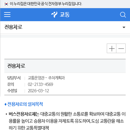
이 누리집은 대한민국 공식 전자정부 누리집입니다.
교통
전용차로
전용차로
담당부서
교통운영관
주차계획과
문의
02-2133-4569
수정일
2026-03-12
♦ 전용차로의 설치목적
버스전용차로제는
대중교통의 원활한 소통로를 확보하여 대중교통 이
용률을 높이고 승용차 이용을 자제토록 유도하여,도심 교통란을 해소
하기 위한 교통특별대책