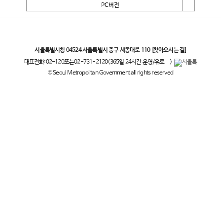
PC버전
서울특별시
서울특별시청 04524 서울특별시 중구 세종대로 110
[찾아오시는 길]
대표전화:
02-120
또는
02-731-2120
(365일 24시간 운영/유료
)
© Seoul Metropolitan Government all rights reserved