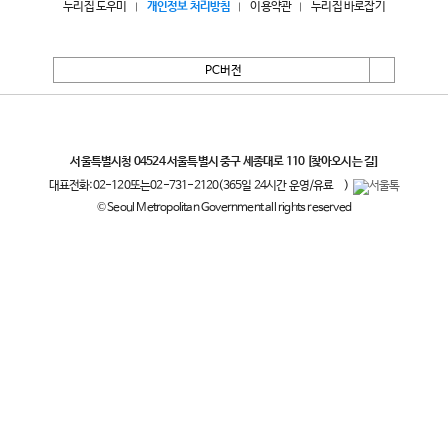
누리집 도우미
개인정보 처리방침
이용약관
누리집 바로잡기
PC버전
서울특별시
서울특별시청 04524 서울특별시 중구 세종대로 110
[찾아오시는 길]
대표전화:
02-120
또는
02-731-2120
(365일 24시간 운영/유료
)
© Seoul Metropolitan Government all rights reserved