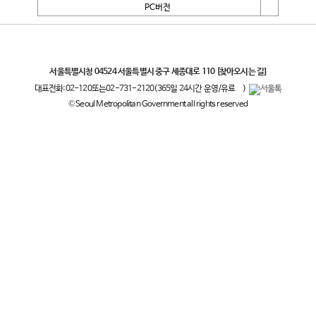
PC버전
서울특별시
서울특별시청 04524 서울특별시 중구 세종대로 110
[찾아오시는 길]
대표전화:
02-120
또는
02-731-2120
(365일 24시간 운영/유료
)
© Seoul Metropolitan Government all rights reserved