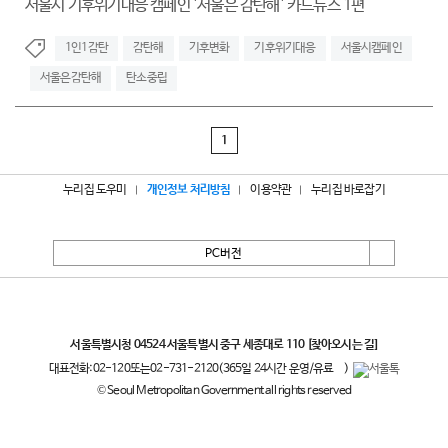
서울시 기후위기대응 캠페인 '서울은 감탄해' 카드뉴스 1편
1인1감탄
감탄해
기후변화
기후위기대응
서울시캠페인
서울은감탄해
탄소중립
1
누리집 도우미
개인정보 처리방침
이용약관
누리집 바로잡기
PC버전
서울특별시
서울특별시청 04524 서울특별시 중구 세종대로 110
[찾아오시는 길]
대표전화:
02-120
또는
02-731-2120
(365일 24시간 운영/유료
)
© Seoul Metropolitan Government all rights reserved