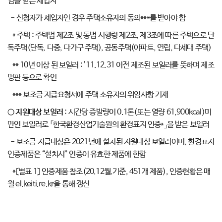
임을 받은 세입자
- 신청자가 세입자인 경우 주택소유자의 동의***를 받아야 함
* 주택 : 주택법 제2조 및 동법 시행령 제2조, 제3조에 따른 주택으로 단
독주택(단독, 다중, 다가구 주택), 공동주택(아파트, 연립, 다세대 주택)
** 10년 이상 된 보일러 : ’11.12.31 이전 제조된 보일러를 뜻하며 제조
명판 등으로 확인
*** 보조금 지급요청서에 주택 소유자의 위임사항 기재
○
지원대상 보일러
: 시간당 증발량이 0.1톤(또는 열량 61,900kcal)미
만인 보일러로 「한국환경산업기술원의 환경표지 인증*」을 받은 보일러
- 보조금 지급대상은 2021년에 설치된 지원대상 보일러이며, 환경표지
인증제품은 “설치시” 인증이 유효한 제품에 한함
*〔별표 1〕 인증제품 참조(20.12월.기준, 451개 제품), 인증현황은 매
월 el.keiti.re.kr을 통해 갱신