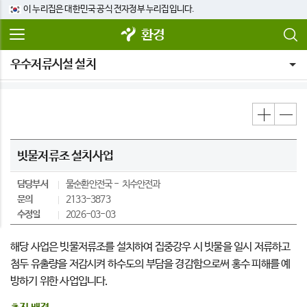
이 누리집은 대한민국 공식 전자정부 누리집입니다.
환경
우수저류시설 설치
빗물저류조 설치사업
담당부서
물순환안전국
치수안전과
문의
2133-3873
수정일
2026-03-03
해당 사업은 빗물저류조를 설치하여 집중강우 시 빗물을 일시 저류하고
첨두 유출량을 저감시켜 하수도의 부담을 경감함으로써 홍수 피해를 예
방하기 위한 사업입니다.