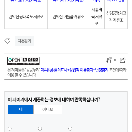
시흥계
신림공영차고
관악산 공대폭포 저류조
관악산 버들골 저류조
곡 저류
지 저류조
조
하천관리
0
본 저작물은 "공공누리"
제4유형:출처표시+상업적 이용금지+변경금지
조건에 따라
이용 할 수 있습니다.
이 페이지에서 제공하는 정보에 대하여 만족하십니까?
네
아니오