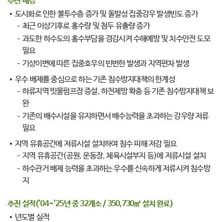
추진 배경
도시화로 인한 불투수층 증가 및 돌발성 집중강우 발생빈도 증가
최근 이상기후로 홍수량 및 첨두 유출량 증가
과도한 하수도의 홍수부담을 경감시켜 수해예방 및 치수안전 도모
필요
기상이변에 따른 집중호우의 빈번한 발생과 지역편차 발생
우수 배제를 중심으로 하는 기존 침수방지대책의 한계성
하류지역 빗물펌프장 증설, 하천제방 확충 등 기존 침수방지대책 보
완
기존의 배수시설을 유지하면서 배수능력을 초과하는 강우량 저류
필요
지역 유휴공간에 저류시설 설치하여 침수 피해 저감 필요
지역 유휴공간(공원, 운동장, 체육시설부지 등)에 저류시설 설치
하수관거 배제 능력을 초과하는 우수를 신속하게 저류시켜 침수방
지
추진 실적('04~'25년 중 32개소 / 350,730㎥ 설치 완료)
년도별 실적