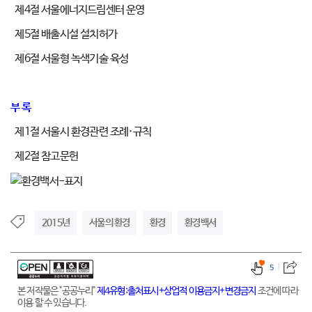
제4절 서울에너지드림센터 운영
제5절 배출시설 설치허가
제6절 서울형 녹색기술 육성
부 록
제1절 서울시 환경관련 조례·규칙
제2절 참고문헌
2015년
서울의 환경
환경
환경백서
5
본 저작물은 "공공누리"
제4유형:출처표시+상업적 이용금지+변경금지
조건에 따라
이용 할 수 있습니다.