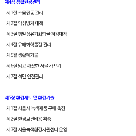
제4장 생활환경관리
제1절 소음진동 관리
제2절 악취방지 대책
제3절 휘발성유기화합물 저감대책
제4절 유해화학물질 관리
제5절 생활폐기물
제6절 맑고 깨끗한 서울 가꾸기
제7절 석면 안전관리
제5장 환경제도 및 환경기술
제1절 서울시 녹색제품 구매 촉진
제2절 환경보전비용 확충
제3절 서울녹색환경지원센터 운영