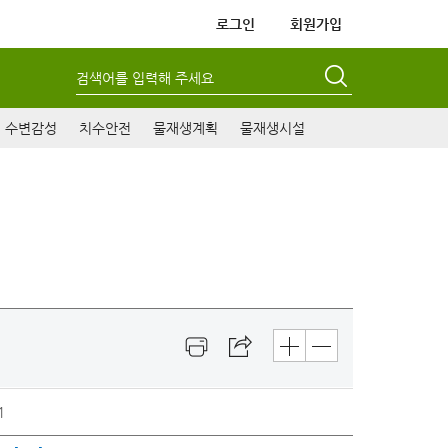
로그인
회원가입
검색어를 입력해 주세요
수변감성
치수안전
물재생계획
물재생시설
1