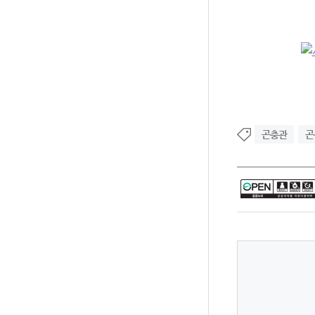
곤충관
곤