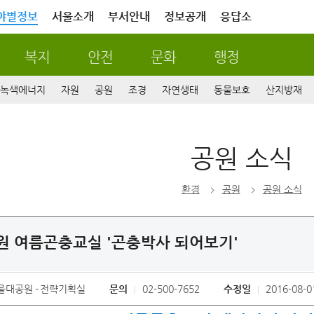
야별정보
서울소개
부서안내
정보공개
응답소
복지
안전
문화
행정
녹색에너지
자원
공원
조경
자연생태
동물보호
산지방재
공원 소식
환경
공원
공원 소식
 여름곤충교실 '곤충박사 되어보기'
울대공원
전략기획실
문의
02-500-7652
수정일
2016-08-0