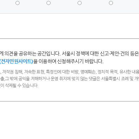
점
점
점
점
-
-
-
-
매
만
보
불
우
족
통
만
만
족
족
게 의견을 공유하는 공간입니다. 서울시 정책에 대한 신고·제안·건의 등은
(전자민원사이트)
을 이용하여 신청해주시기 바랍니다.
, 저작권 침해, 저속한 표현, 특정인에 대한 비방, 명예훼손, 정치적 목적, 유사한 내용
출,그 밖에 공익을 저해하거나 운영 취지에 맞지 않는 댓글은 서울특별시 조례 및
이 삭제될 수 있습니다.