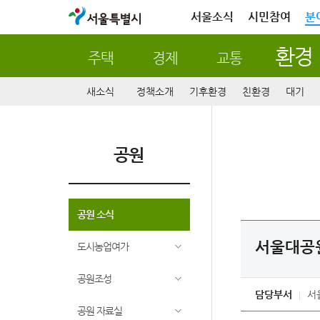
서울특별시
서울소식
시민참여
분
환경
주택
경제
교통
새소식
정책소개
기후환경
친환경
대기
공원
공원 소식
서울대공원
도시농업여가
공원조성
담당부서
서
공원 자료실