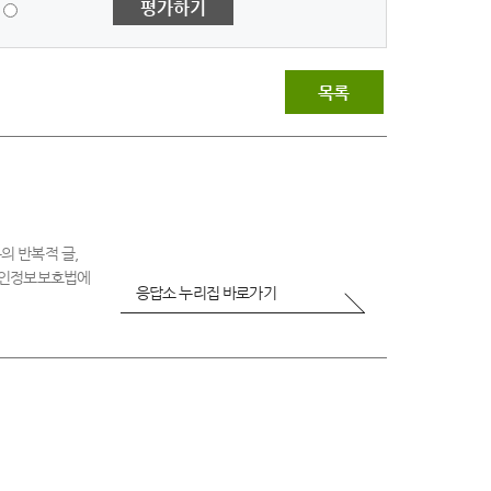
평가하기
점
-
매
우
목록
불
만
족
의 반복적 글,
 개인정보보호법에
응답소 누리집 바로가기