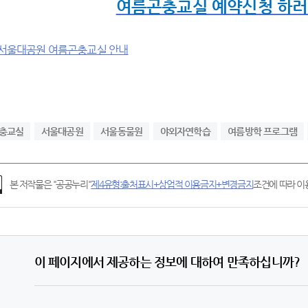
여름곤충교실 예약신청 하러
충교실
서울대공원
서울동물원
야외자연학습
여름방학 프로그램
본 저작물은 "공공누리"
제4유형:출처표시+상업적 이용금지+변경금지
조건에 따라 이용
이 페이지에서 제공하는 정보에 대하여 만족하십니까?
5
4
3
2