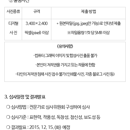
② 출품사진
사진종류
규격
제 출 방 법
디지털
3,400×2,400
∘ 원본파일(jpg, jpeg만 가능)로 인터넷 제출
사 진
픽셀(pixel) 이상
※ 파일용량 1컷 당 5MB 이상
<
유의사항
>
·컴퓨터 그래픽 이미지 및 합성사진 출품 불가
·본인이 저작권을 가지고 있는 작품에 한함
·타인의 저작권 침해 사진 접수 불가(인쇄물 사진, 각종 블로그 사진 등)
3.
심사일정 및 결과발표
❍ 심사방법 : 전문가로 심사위원회 구성하여 심사
❍ 심사기준 : 표현력, 작품성, 독창성, 참신성, 보도성 등
❍ 결과발표 : 2015. 12. 15.(화) 예정