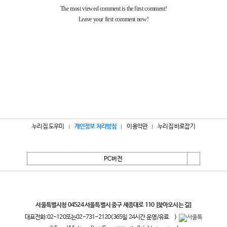
누리집 도우미
개인정보 처리방침
이용약관
누리집 바로잡기
PC버전
서울특별시
서울특별시청 04524 서울특별시 중구 세종대로 110
[찾아오시는 길]
대표전화:
02-120
또는
02-731-2120
(365일 24시간 운영/유료
)