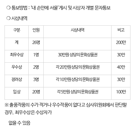
❍ 통보방법 : ‘내 손안에 서울’게시 및 시상자 개별 문자통보
❍ 시상내역
구분
인원
시상내역
비고
계
26명
200만
최우수상
1명
30만원 상당의 문화상품권
30만
우수상
2명
각 20만원 상당의 문화상품권
40만
장려상
3명
각 10만원 상당의 문화상품권
30만
입 상
20명
각 5만원 상당의 문화상품권
100만
※ 출품작품의 수가 적거나 우수작품이 없다고 심사위원회에서 판단할
경우, 최우수상은 수상자가
없을 수 있음