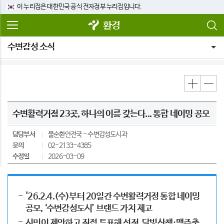
이 누리집은 대한민국 공식 전자정부 누리집입니다.
환경
수변감성 소식
수변활력거점 23곳, 하나의 이름 갖는다... 통합 네이밍 공모
담당부서
물순환안전국
수변감성도시과
문의
02-2133-4385
수정일
2026-03-09
'26.2.4.(수)부터 20일간 수변활력거점 통합 네이밍
공모, ‘수변감성도시’ 브랜드 가치 제고
시민이 제안하고 직접 투표해 선정, 달빛산책·맥주축