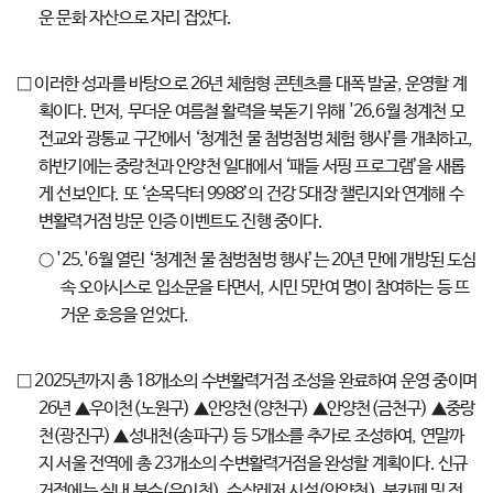
운 문화 자산으로 자리 잡았다.
□ 이러한 성과를 바탕으로 26년 체험형 콘텐츠를 대폭 발굴, 운영할 계
획이다. 먼저, 무더운 여름철 활력을 북돋기 위해 '26.6월 청계천 모
전교와 광통교 구간에서 ‘청계천 물 첨벙첨벙 체험 행사’를 개최하고,
하반기에는 중랑천과 안양천 일대에서 ‘패들 서핑 프로그램’을 새롭
게 선보인다. 또 ‘손목닥터 9988’의 건강 5대장 챌린지와 연계해 수
변활력거점 방문 인증 이벤트도 진행 중이다.
○ '25.'6월 열린 ‘청계천 물 첨벙첨벙 행사’는 20년 만에 개방된 도심
속 오아시스로 입소문을 타면서, 시민 5만여 명이 참여하는 등 뜨
거운 호응을 얻었다.
□ 2025년까지 총 18개소의 수변활력거점 조성을 완료하여 운영 중이며
26년 ▲우이천(노원구) ▲안양천(양천구) ▲안양천(금천구) ▲중랑
천(광진구) ▲성내천(송파구) 등 5개소를 추가로 조성하여, 연말까
지 서울 전역에 총 23개소의 수변활력거점을 완성할 계획이다. 신규
거점에는 실내 분수(우이천), 수상레저 시설(안양천), 북카페 및 전