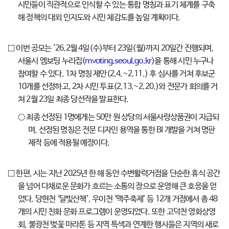
시민들이 직관적으로 인식할 수 있는 통합 명칭과 표기 체계를 구축
해 정책의 대외 인지도와 시민 체감도를 높일 계획이다.
□ 이번 공모는 '26.2월 4일(수)부터 23일(월)까지 20일간 진행되며,
서울시 엠보팅 누리집(
mvoting.seoul.go.kr
)을 통해 시민 누구나
참여할 수 있다. 1차 명칭 제안(2.4.~2.11.) 후 심사를 거쳐 후보군
10개를 선정하고, 2차 시민 투표(2.13.~2.20.)와 전문가 회의를 거
쳐 2월 23일 최종 당선작을 발표한다.
○ 최종 선정된 1명에게는 50만 원 상당의 서울사랑상품권이 지급되
며, 선정된 명칭은 전문 디자인 용역을 통한 BI 개발을 거쳐 명판
제작 등에 적용될 예정이다.
□ 한편, 시는 지난 2025년 한 해 동안 수변활력거점을 단순한 휴식 공간
을 넘어 다채로운 문화가 흐르는 소통의 장으로 운영해 큰 호응을 얻
었다. 당현천 ‘달빛산책’, 우이천 ‘맥주축제’ 등 12개 거점에서 총 48
개의 시민 친화 문화 프로그램이 운영되었다. 또한 고덕천 영화상영
회, 불광천 벚꽃 마라톤 등 지역 특색과 연계한 행사들은 지역의 새로