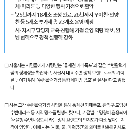
제·마라톤 등 다양한 행사 거점으로 활약
’25년까지 18개소 조성 완료, 26년까지 우이천·안양
천 등 5개소 추가해 총 23개소 운영 예정
시·자치구 담당자 교육 진행해 거점 운영 역량 확보, 원
팀 협력으로 정책 실행력 강화
□ 서울시는 시민들에게 사랑받는 ‘홍제천 카페폭포’와 같은 수변활력거
점의 정체성을 확립하고, 서울시 대표 수변 정책 브랜드로서의 가치
를 높이기 위해 ‘수변활력거점 통합 네이밍 공모’를 실시한다고 밝혔
다.
□ 시는 그간 수변활력거점 사업을 통해 홍제천 카페폭포, 관악구 도림천
수변테라스 등 지역 명소를 탄생시켰으나, 거점별로 명칭이 혼용되어
‘서울형 수변감성도시’라는 정책 브랜드의 인지도가 다소 낮다는 지
적이 있었다. 이에 시는 ‘서울, 물, 매력공간’의 의미를 함축하면서도