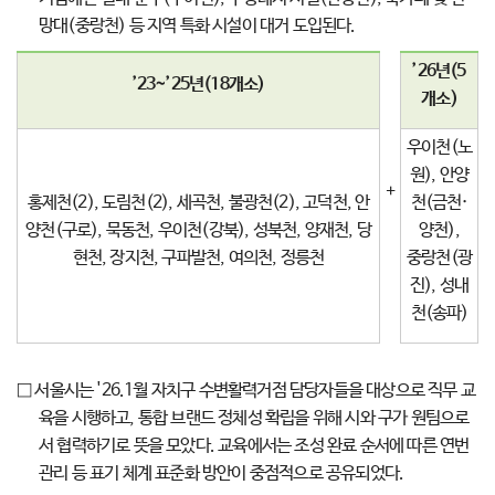
망대(중랑천) 등 지역 특화 시설이 대거 도입된다.
’26년(5
’23~’25년(18개소)
개소)
우이천(노
원), 안양
+
홍제천(2), 도림천(2), 세곡천, 불광천(2), 고덕천, 안
천(금천·
양천(구로), 묵동천, 우이천(강북), 성북천, 양재천, 당
양천),
현천, 장지천, 구파발천, 여의천, 정릉천
중랑천(광
진), 성내
천(송파)
□ 서울시는 '26.1월 자치구 수변활력거점 담당자들을 대상으로 직무 교
육을 시행하고, 통합 브랜드 정체성 확립을 위해 시와 구가 원팀으로
서 협력하기로 뜻을 모았다. 교육에서는 조성 완료 순서에 따른 연번
관리 등 표기 체계 표준화 방안이 중점적으로 공유되었다.