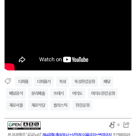
다회용
다회용기
뚝섬
뚝섬한강공원
배달
배달음식
분리배출
쓰레기
여의도
여의도한강공원
제로서울
제로식당
플라스틱
한강공원
0
본 저작물은 "공공누리"
제4유형:출처표시+상업적 이용금지+변경금지
조건에 따라