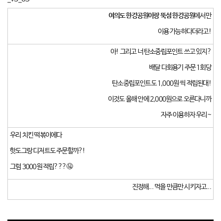
여의도 한강공원이랑 뚝섬 한강공원
에서만
이용 가능하다더라고!
아! 그리고 너 탄소중립포인트 쓰고 있지?
배달 다회용기 주문 1회당
탄소중립포인트도 1,000원 씩 적립된대!
이것도 올해 안에 2,000원으로 오른다니까
자주 이용하자 우리~
우리 치킨 떡볶이에다
핫도그랑 디저트도 주문할까?!
그럼 3000원 적립???🤤
진정해... 먹을 만큼만 시키자고...